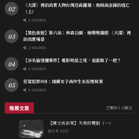
《大濛》裡的真實人物台灣亞森羅蘋：飛賊高金鐘的逃亡
（上）
0 SHARES
【黑色旅遊】第六站：林森公園．極樂殯儀館 《大濛》裡
的真實場景
2 SHARES
【谷名倫墜樓事件】電影明星之死，是誰推了一把？
0 SHARES
狂宴犯罪001：綾瀨女子高中生水泥埋屍案
0 SHARES
推薦文章
已製作ＩＧ貼文
【陳文成命案】失焦的雙眼（一）
8 年 AGO