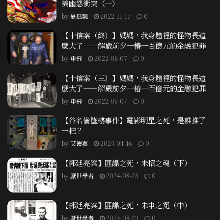
美幽怨衝突（一）
by
翁風飄
2022-11-17
0
【十信案（終）】媽媽，我身體裡的怪物長這
麼大了——解嚴前夕一樁一百億元的金融犯罪
by
申飛
2022-06-07
0
【十信案（三）】媽媽，我身體裡的怪物長這
麼大了——解嚴前夕一樁一百億元的金融犯罪
by
申飛
2022-06-07
0
【谷名倫墜樓事件】電影明星之死，是誰推了
一把？
by
艾德嘉
2024-04-16
0
【郭廷亮案】匪諜之死，未招之魂（下）
by
厭世學者
2024-08-23
0
【郭廷亮案】匪諜之死，未申之冤（中）
by
厭世學者
2024-08-23
0