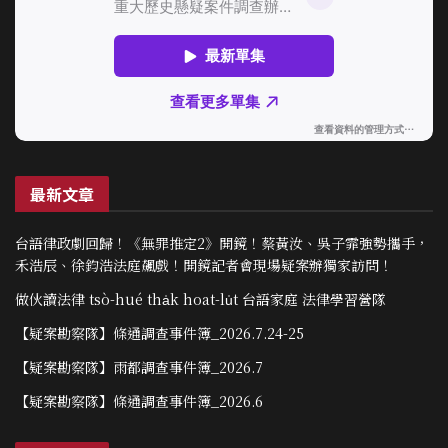
最新文章
台語律政劇回歸！《無罪推定2》開鏡！蔡黃汝、吳子霏強勢攜手，
禾浩辰、徐鈞浩法庭飆戲！開鏡記者會現場疑案辦獨家訪問！
做伙讀法律 tsò-hué tha̍k hoat-lu̍t 台語家庭 法律學習營隊
【疑案勘察隊】條通調查事件簿_2026.7.24-25
【疑案勘察隊】雨都調查事件簿_2026.7
【疑案勘察隊】條通調查事件簿_2026.6