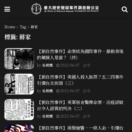
Home
Tag
蔣家
標籤:
蔣家
【劉自然事件】命案成為國際事件，暴動背後
的藏鏡人是誰？（終）
by
翁風飄
2022-06-07
0
【劉自然事件】美國人殺人無罪？五二四事件
引爆台北街頭（三）
by
翁風飄
2022-06-07
0
【劉自然事件】美軍宿舍驚傳命案，法庭卻做
出令人訝異的判決（二）
by
翁風飄
2022-06-07
0
【劉自然事件】兩聲槍響，一條人命，引爆台