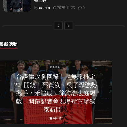
頭悲歌
by
admin
2025-11-23
0
最新活動
最新活動
台語律政劇回歸！《無罪推定
2》開鏡！蔡黃汝、吳子霏強勢
攜手，禾浩辰、徐鈞浩法庭飆
戲！開鏡記者會現場疑案辦獨
家訪問！
2026-07-23