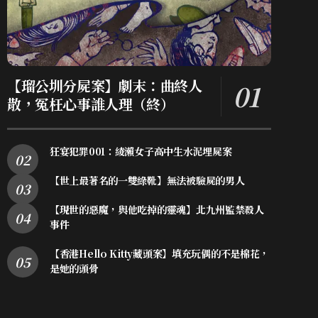
【瑠公圳分屍案】劇末：曲終人
散，冤枉心事誰人理（終）
狂宴犯罪001：綾瀨女子高中生水泥埋屍案
【世上最著名的一雙綠靴】無法被驗屍的男人
【現世的惡魔，與他吃掉的靈魂】北九州監禁殺人
事件
【香港Hello Kitty藏頭案】填充玩偶的不是棉花，
是她的頭骨