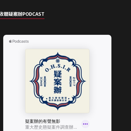
收聽疑案辦PODCAST