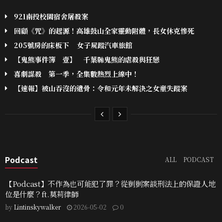
921南投校園宿舍屠殺案
回顧《咒》的起源！高雄鼓山全家靈動附體，長女休克慘死
205號房的床板下 女子屍蹤汽車旅館
【鬼熊事件簿 壹】 千葉縣鬼熊的虐殺與狂戀
喜劇謀殺 第一季，全集數熱烈上線中！
【速報】被山吞沒的遺骨：令和元年未解決之女童失蹤案
Podcast
ALL
PODCAST
【Podcast】不作為也可能犯了罪？從剴剴案談刑法上的保證人地
位是什麼？ft.莫莉律師
by
Lintinskywalker
2026-05-02
0