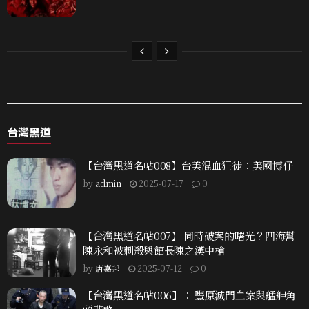
台灣黑道
【台灣黑道名帖008】台美混血狂徒：美國博仔
by
admin
2025-07-17
0
【台灣黑道名帖007】 同時破案的曙光？四海幫
陳永和被刺殺與館長陳之漢中槍
by
唐嘉邦
2025-07-12
0
【台灣黑道名帖006】： 豐原滅門血案與艋舺角