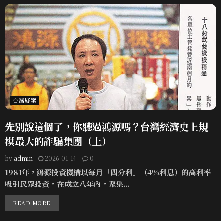
台灣疑案
先別說這個了，你聽過鴻源嗎？台灣經濟史上規
模最大的詐騙集團（上）
by
admin
2026-01-14
0
1981年，鴻源投資機構以每月「四分利」（4%利息）的高利率
吸引民眾投資，在成立八年內，聚集...
READ MORE