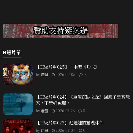
H級片單
【H級片單025】 兩套《功夫》
by
唐墨
2026-02-05
0
【H級片單024】《重返沉默之丘》回應了忠實玩
家，不管好或爛。
by
唐墨
2026-01-26
0
【H級片單023】泥娃娃的靈魂伴侶
by
唐墨
2026-01-07
0