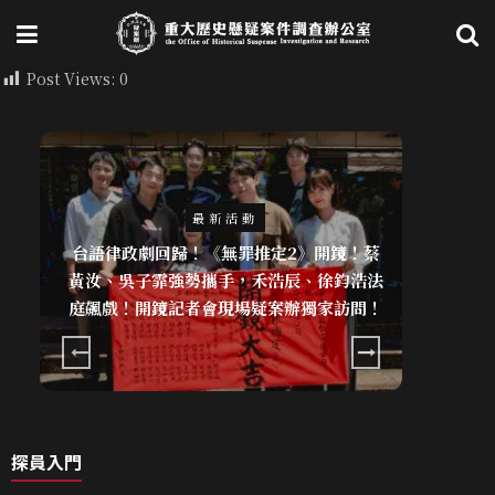
Post Views:
0
最新活動
台語律政劇回歸！《無罪推定2》開鏡！蔡
做伙讀法律 
7
黃汝、吳子霏強勢攜手，禾浩辰、徐鈞浩法
庭飆戲！開鏡記者會現場疑案辦獨家訪問！
探員入門