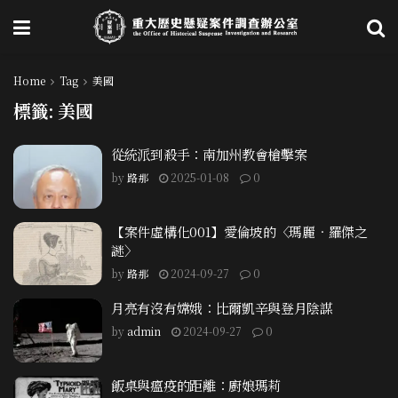
Home
Tag
美國
標籤:
美國
從統派到殺手：南加州教會槍擊案
by
路那
2025-01-08
0
【案件虛構化001】愛倫坡的〈瑪麗．羅傑之
謎〉
by
路那
2024-09-27
0
月亮有沒有嫦娥：比爾凱辛與登月陰謀
by
admin
2024-09-27
0
飯桌與瘟疫的距離：廚娘瑪莉