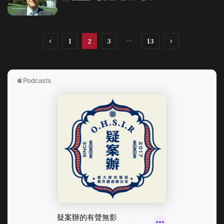
1
2
3
…
13