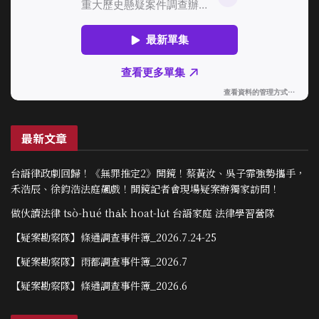
最新文章
台語律政劇回歸！《無罪推定2》開鏡！蔡黃汝、吳子霏強勢攜手，
禾浩辰、徐鈞浩法庭飆戲！開鏡記者會現場疑案辦獨家訪問！
做伙讀法律 tsò-hué tha̍k hoat-lu̍t 台語家庭 法律學習營隊
【疑案勘察隊】條通調查事件簿_2026.7.24-25
【疑案勘察隊】雨都調查事件簿_2026.7
【疑案勘察隊】條通調查事件簿_2026.6