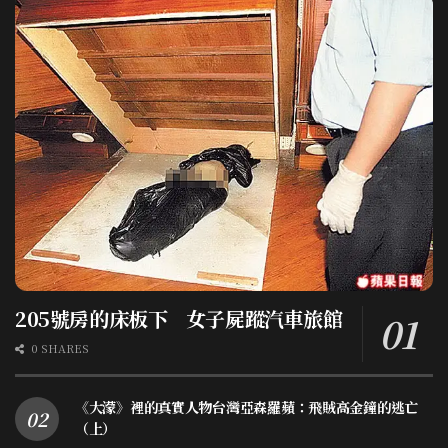
205號房的床板下 女子屍蹤汽車旅館
0 SHARES
《大濛》裡的真實人物台灣亞森羅蘋：飛賊高金鐘的逃亡
（上）