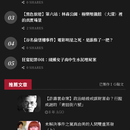
0 SHARES
【黑色旅遊】第六站：林森公園．極樂殯儀館 《大濛》裡
的真實場景
2 SHARES
【谷名倫墜樓事件】電影明星之死，是誰推了一把？
0 SHARES
狂宴犯罪001：綾瀨女子高中生水泥埋屍案
0 SHARES
推薦文章
已製作ＩＧ貼文
【許壽裳命案】政治暗殺或謀財害命？行蹤
成謎的「青田街六號」
8 年 AGO
未解決事件之嵐真由美的人間雙重蒸發
〔上〕