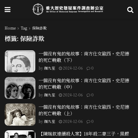
Home
Tag
保險詐欺
標籤:
保險詐欺
一個沒有鬼的鬼故事：南方仕女歐西・史尼德
的死亡輓歌（下）
by
顏九笙
2024-12-06
0
一個沒有鬼的鬼故事：南方仕女歐西・史尼德
的死亡輓歌（中）
by
顏九笙
2024-12-06
0
一個沒有鬼的鬼故事：南方仕女歐西・史尼德
的死亡輓歌（上）
by
顏九笙
2024-12-06
0
【陳瑞欽連續殺人案】18年殺二妻三子，黑鰥