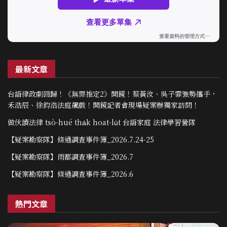
最新文章
台語律政劇回歸！《無罪推定2》開鏡！蔡黃汝、吳子霏強勢攜手，
禾浩辰、徐鈞浩法庭飆戲！開鏡記者會現場疑案辦獨家訪問！
做伙讀法律 tsò-hué tha̍k hoat-lu̍t 台語家庭 法律學習營隊
【疑案勘察隊】條通調查事件簿_2026.7.24-25
【疑案勘察隊】雨都調查事件簿_2026.7
【疑案勘察隊】條通調查事件簿_2026.6
熱門文章