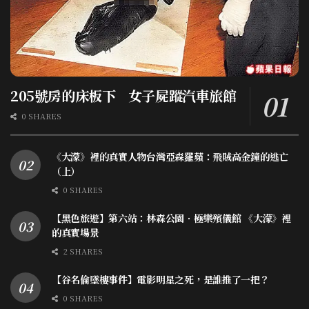
205號房的床板下 女子屍蹤汽車旅館
0 SHARES
《大濛》裡的真實人物台灣亞森羅蘋：飛賊高金鐘的逃亡
（上）
0 SHARES
【黑色旅遊】第六站：林森公園．極樂殯儀館 《大濛》裡
的真實場景
2 SHARES
【谷名倫墜樓事件】電影明星之死，是誰推了一把？
0 SHARES