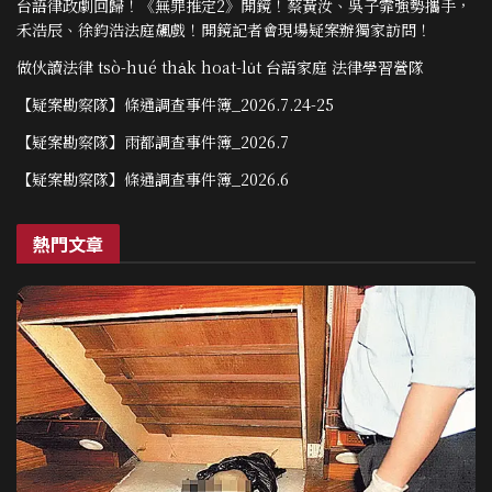
台語律政劇回歸！《無罪推定2》開鏡！蔡黃汝、吳子霏強勢攜手，
禾浩辰、徐鈞浩法庭飆戲！開鏡記者會現場疑案辦獨家訪問！
做伙讀法律 tsò-hué tha̍k hoat-lu̍t 台語家庭 法律學習營隊
【疑案勘察隊】條通調查事件簿_2026.7.24-25
【疑案勘察隊】雨都調查事件簿_2026.7
【疑案勘察隊】條通調查事件簿_2026.6
熱門文章