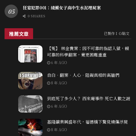
狂宴犯罪001：綾瀨女子高中生水泥埋屍案
0 SHARES
推薦文章
已製作ＩＧ貼文
【冤】 林金貴案：因不可靠的指認入獄，賴
可靠的科學翻案，竟更困難重重
6 年 AGO
自白‧翻案‧人心‧阻礙真相的高牆們
8 年 AGO
到底死了多少人？ 西來庵事件 死亡人數之謎
6 年 AGO
基隆礦業興盛年代，福德橋下驚見燒傷浮屍
8 年 AGO