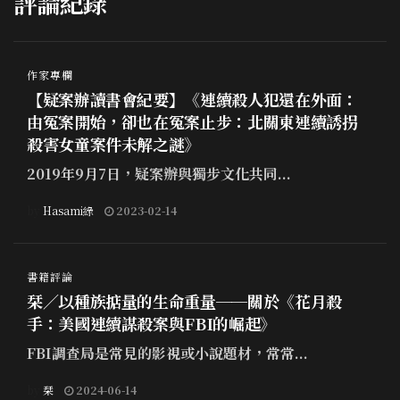
評論紀錄
作家專欄
【疑案辦讀書會紀要】《連續殺人犯還在外面：
由冤案開始，卻也在冤案止步：北關東連續誘拐
殺害女童案件未解之謎》
2019年9月7日，疑案辦與獨步文化共同...
by
Hasami綠
2023-02-14
書籍評論
栞／以種族掂量的生命重量──關於《花月殺
手：美國連續謀殺案與FBI的崛起》
FBI調查局是常見的影視或小說題材，常常...
by
栞
2024-06-14