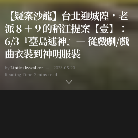
【疑案沙龍】台北迎城隍，老
派８＋９的稻江提案【壹】：
6/3『臺島述神』— 從戲劇/戲
曲衣裝到神明服裝
by
Lintinskywalker
2023-05-20
Reading Time: 2 mins read
Home
最新活動