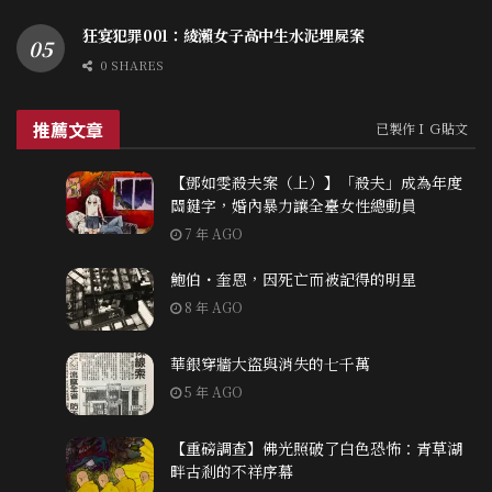
狂宴犯罪001：綾瀨女子高中生水泥埋屍案
0 SHARES
推薦文章
已製作ＩＧ貼文
【鄧如雯殺夫案（上）】「殺夫」成為年度
關鍵字，婚內暴力讓全臺女性總動員
7 年 AGO
鮑伯・奎恩，因死亡而被記得的明星
8 年 AGO
華銀穿牆大盜與消失的七千萬
5 年 AGO
【重磅調查】佛光照破了白色恐怖：青草湖
畔古剎的不祥序幕