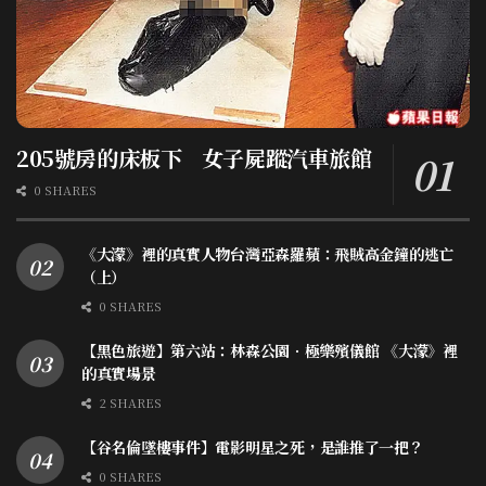
205號房的床板下 女子屍蹤汽車旅館
0 SHARES
《大濛》裡的真實人物台灣亞森羅蘋：飛賊高金鐘的逃亡
（上）
0 SHARES
【黑色旅遊】第六站：林森公園．極樂殯儀館 《大濛》裡
的真實場景
2 SHARES
【谷名倫墜樓事件】電影明星之死，是誰推了一把？
0 SHARES