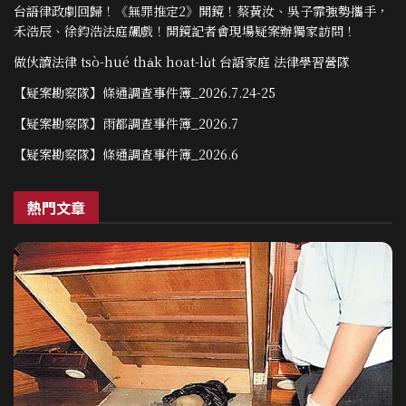
台語律政劇回歸！《無罪推定2》開鏡！蔡黃汝、吳子霏強勢攜手，
禾浩辰、徐鈞浩法庭飆戲！開鏡記者會現場疑案辦獨家訪問！
做伙讀法律 tsò-hué tha̍k hoat-lu̍t 台語家庭 法律學習營隊
【疑案勘察隊】條通調查事件簿_2026.7.24-25
【疑案勘察隊】雨都調查事件簿_2026.7
【疑案勘察隊】條通調查事件簿_2026.6
熱門文章