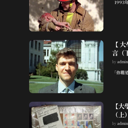
1993年
【 
言（
by
admin
「你難道
【大
（上
by
admin