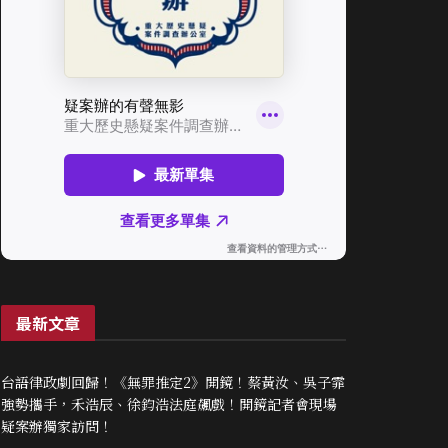
最新文章
台語律政劇回歸！《無罪推定2》開鏡！蔡黃汝、吳子霏
強勢攜手，禾浩辰、徐鈞浩法庭飆戲！開鏡記者會現場
疑案辦獨家訪問！