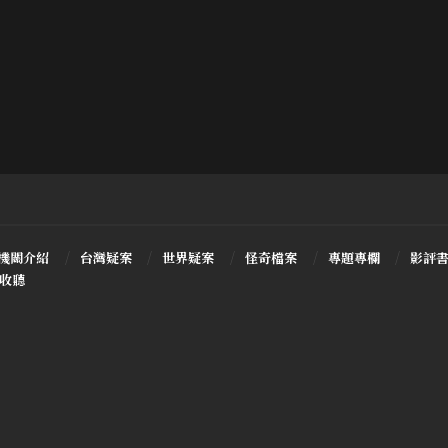
機關介紹
台灣疑案
世界疑案
怪奇檔案
專題專欄
影評
T收聽