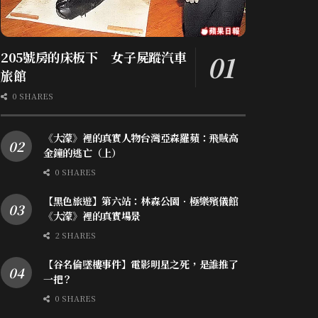
205號房的床板下 女子屍蹤汽車
旅館
0 SHARES
《大濛》裡的真實人物台灣亞森羅蘋：飛賊高
金鐘的逃亡（上）
0 SHARES
【黑色旅遊】第六站：林森公園．極樂殯儀館
《大濛》裡的真實場景
2 SHARES
【谷名倫墜樓事件】電影明星之死，是誰推了
一把？
0 SHARES