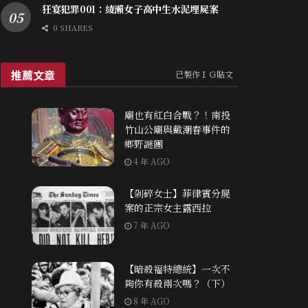
狂宴犯罪001：綾瀨女子高中生水泥埋屍案
0 SHARES
推薦文章
已製作ＩＧ貼文
廟也有紅白合戰？！南投
竹山公廟與戴潮春事件的
鄉野謎團
4 年 AGO
【剁碎女士】菲律賓分屍
案的正宗女主露西拉
7 年 AGO
【暗殺福特總統】一次不
夠你有殺兩次嗎？（下）
8 年 AGO