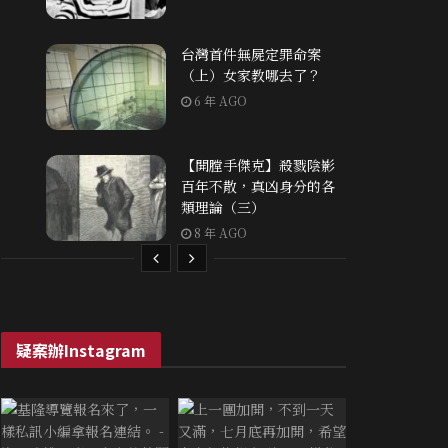
台灣首件無屍定罪命案
（上）女家教哪去了？
6 年 AGO
【開膛手傑克】殺戮陰影
百年不散，真凶身分的各
類理論（三）
8 年 AGO
疑案辦Instagram