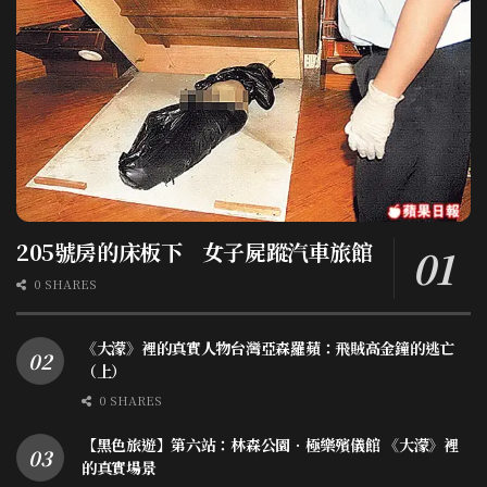
205號房的床板下 女子屍蹤汽車旅館
0 SHARES
《大濛》裡的真實人物台灣亞森羅蘋：飛賊高金鐘的逃亡
（上）
0 SHARES
【黑色旅遊】第六站：林森公園．極樂殯儀館 《大濛》裡
的真實場景