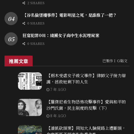
2 SHARES
【谷名倫墜樓事件】電影明星之死，是誰推了一把？
0 SHARES
狂宴犯罪001：綾瀨女子高中生水泥埋屍案
0 SHARES
推薦文章
已製作ＩＧ貼文
【栃木受虐女子殺父事件】律師父子接力辯
護，拯救她剩下的人生
7 年 AGO
【羅傑尼希生物恐怖攻擊事件】愛與和平的
沙門氏菌，民主制度的反擊（下）
8 年 AGO
【潘凱砍頭案】同知大人驗屍路上遭斷頭，