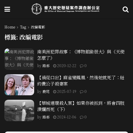
Home
Tag
改編電影
標籤:
改編電影
南美洲犯罪故事：《博物館偷很大》與《天使
怎麼了》
by
路那
2020-12-22
0
【禍從口出】麻雀變鳳凰，然後她就死了：紐
約貴公子殺妻案
by
鹿尾
2025-07-19
0
【華城連環殺人案】如果你被抓到，將會四肢
潰爛而死（下）
by
路那
2024-12-06
0