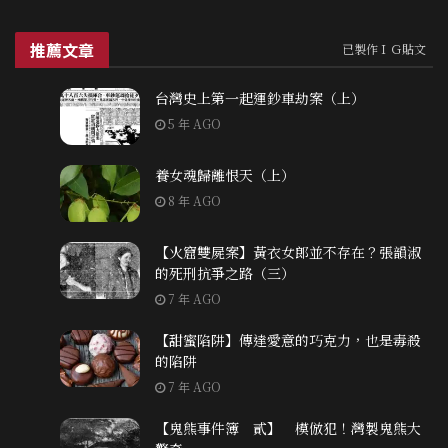
推薦文章
已製作ＩＧ貼文
台灣史上第一起運鈔車劫案（上）
5 年 AGO
養女魂歸離恨天（上）
8 年 AGO
【火窟雙屍案】黃衣女郎並不存在？張韻淑
的死刑抗爭之路（三）
7 年 AGO
【甜蜜陷阱】傳達愛意的巧克力，也是毒殺
的陷阱
7 年 AGO
【鬼熊事件簿 貳】 模倣犯！灣製鬼熊大