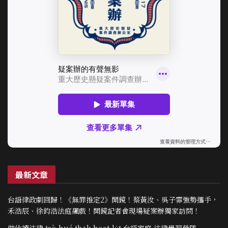
最新文章
台語律政劇回歸！《無罪推定2》開鏡！蔡黃汝、吳子霏強勢攜手，
禾浩辰、徐鈞浩法庭飆戲！開鏡記者會現場疑案辦獨家訪問！