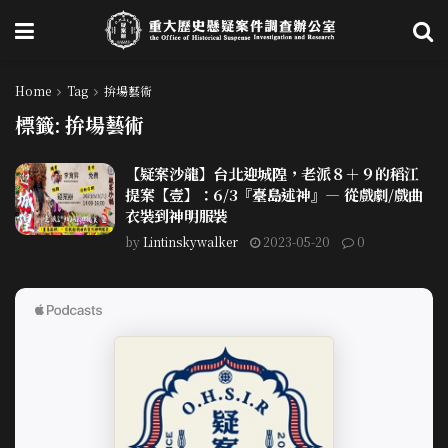
Home
Tag
拚場藝術
標籤:
拚場藝術
【疑案沙龍】台北迎城隍，老派８＋９的稻江
提案【壹】：6/3『臺島述神』— 從戲劇/戲曲
衣裝到神明服裝
by
Lintinskywalker
2023-05-20
0