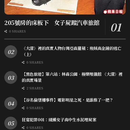
205號房的床板下 女子屍蹤汽車旅館
0 SHARES
《大濛》裡的真實人物台灣亞森羅蘋：飛賊高金鐘的逃亡
（上）
0 SHARES
【黑色旅遊】第六站：林森公園．極樂殯儀館 《大濛》裡
的真實場景
2 SHARES
【谷名倫墜樓事件】電影明星之死，是誰推了一把？
0 SHARES
狂宴犯罪001：綾瀨女子高中生水泥埋屍案
0 SHARES