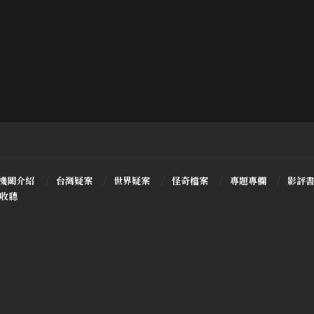
機關介紹
台灣疑案
世界疑案
怪奇檔案
專題專欄
影評
T收聽