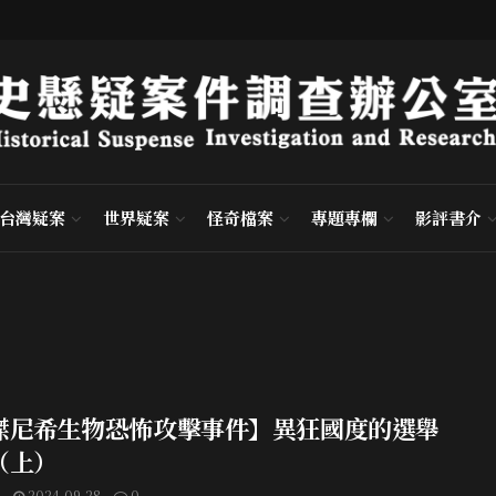
台灣疑案
世界疑案
怪奇檔案
專題專欄
影評書介
傑尼希生物恐怖攻擊事件】異狂國度的選舉
（上）
2024-09-28
0