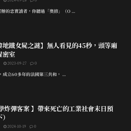
辦的忠實讀者，你聽過「奧修」（O ...
黎地鐵女屍之謎】無人看見的45秒，頭等廂
腥密室
2023-09-27
0
年，成立60多年的法國第三共和， ...
大學炸彈客案 】帶來死亡的工業社會末日預
下）
2024-10-19
0