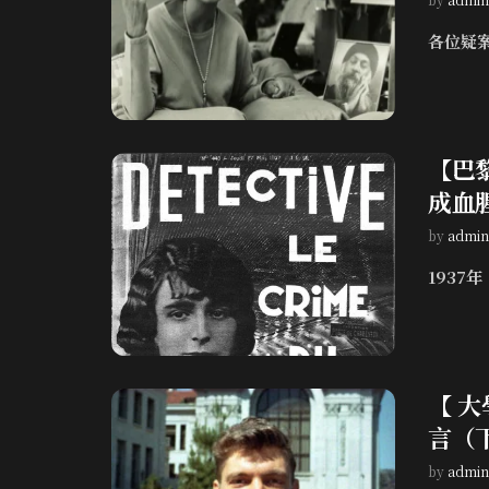
各位疑案
【巴
成血
by
admin
1937
【 
言（
by
admin