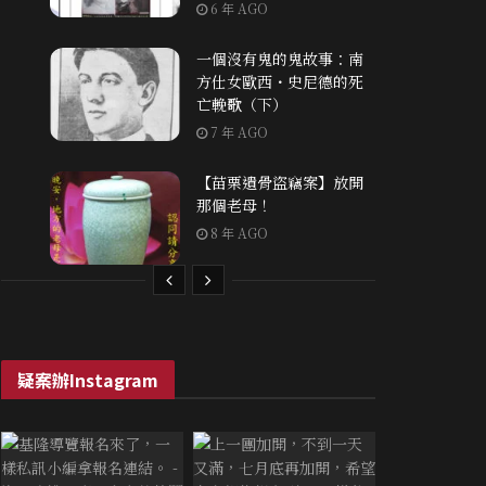
6 年 AGO
一個沒有鬼的鬼故事：南
方仕女歐西・史尼德的死
亡輓歌（下）
7 年 AGO
【苗栗遺骨盜竊案】放開
那個老母！
8 年 AGO
疑案辦Instagram