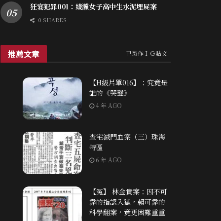
狂宴犯罪001：綾瀨女子高中生水泥埋屍案
0 SHARES
推薦文章
已製作ＩＧ貼文
【H級片單016】：究竟是
誰的《哭聲》
4 年 AGO
查宅滅門血案（三）珠海
特區
6 年 AGO
【冤】 林金貴案：因不可
靠的指認入獄，賴可靠的
科學翻案，竟更困難重重