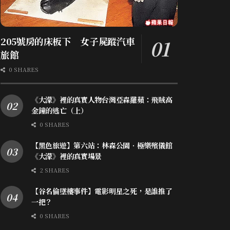
205號房的床板下 女子屍蹤汽車
旅館
0 SHARES
《大濛》裡的真實人物台灣亞森羅蘋：飛賊高
金鐘的逃亡（上）
0 SHARES
【黑色旅遊】第六站：林森公園．極樂殯儀館
《大濛》裡的真實場景
2 SHARES
【谷名倫墜樓事件】電影明星之死，是誰推了
一把？
0 SHARES