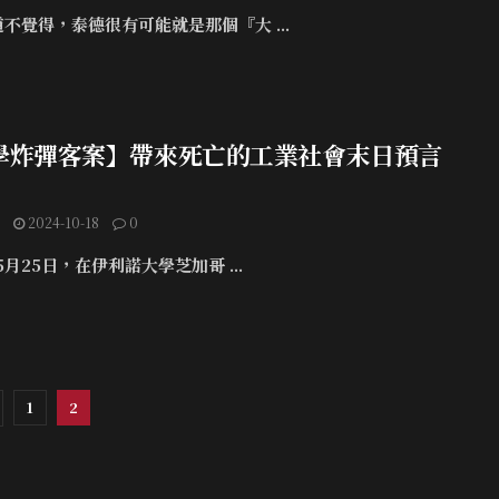
不覺得，泰德很有可能就是那個『大 ...
學炸彈客案】帶來死亡的工業社會末日預言
）
2024-10-18
0
年5月25日，在伊利諾大學芝加哥 ...
1
2