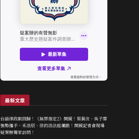
最新文章
台語律政劇回歸！《無罪推定2》開鏡！蔡黃汝、吳子霏
強勢攜手，禾浩辰、徐鈞浩法庭飆戲！開鏡記者會現場
疑案辦獨家訪問！