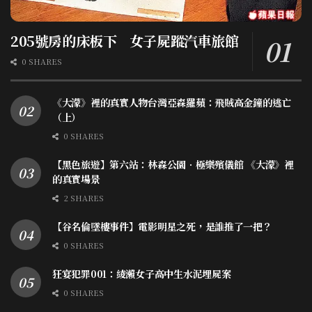
205號房的床板下 女子屍蹤汽車旅館
0 SHARES
《大濛》裡的真實人物台灣亞森羅蘋：飛賊高金鐘的逃亡
（上）
0 SHARES
【黑色旅遊】第六站：林森公園．極樂殯儀館 《大濛》裡
的真實場景
2 SHARES
【谷名倫墜樓事件】電影明星之死，是誰推了一把？
0 SHARES
狂宴犯罪001：綾瀨女子高中生水泥埋屍案
0 SHARES