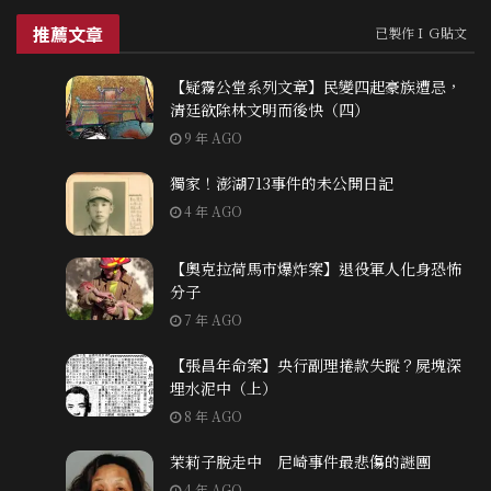
推薦文章
已製作ＩＧ貼文
【疑霧公堂系列文章】民變四起豪族遭忌，
清廷欲除林文明而後快（四）
9 年 AGO
獨家！澎湖713事件的未公開日記
4 年 AGO
【奧克拉荷馬市爆炸案】退役軍人化身恐怖
分子
7 年 AGO
【張昌年命案】央行副理捲款失蹤？屍塊深
埋水泥中（上）
8 年 AGO
茉莉子脫走中 尼崎事件最悲傷的謎團
4 年 AGO