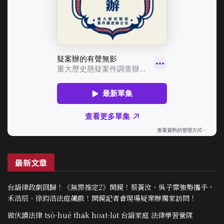
最新文章
台語律政劇回歸！《無罪推定2》開鏡！蔡黃汝、吳子霏強勢攜手，
禾浩辰、徐鈞浩法庭飆戲！開鏡記者會現場疑案辦獨家訪問！
做伙讀法律 tsò-hué tha̍k hoat-lu̍t 台語家庭 法律學習營隊