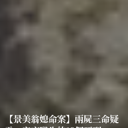
【景美翁媳命案】兩屍三命疑