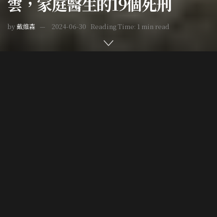
雲，家庭醫生的19個死刑
by
戴維森
2024-06-30
Reading Time: 1 min read
Home
台灣疑案
Post Views:
12,110
1973年1月一個冬日的早上，對於當時擔任臺大外文系助教
的王明雄來說，是一個再平常不過的一天，早起趕八點的第
一堂課，上完之後回家跟太太和爸爸吃中餐。只是當他回到
位於景美的家，卻發現原應關緊的家門，卻令人詫異地虛掩
著。