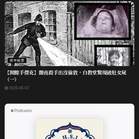
世界疑案
【開膛手傑克】闇夜殺手出沒倫敦，白教堂驚現破肚女屍
（一）
2025-05-07