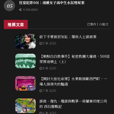
狂宴犯罪001：綾瀨女子高中生水泥埋屍案
0 SHARES
推薦文章
已製作ＩＧ貼文
砍下手掌做菸灰缸：環保人士謀殺案
5 年 AGO
【朝鮮白白教事件】秘密教團大屠殺，500信
眾葬身樂土（上）
8 年 AGO
【開封大旅社命案】水果販頭斷西門町，一
場人頭兩失的豔遇
7 年 AGO
謀殺、復仇、權謀與戰爭－荷蘭東印度公司
的 西拉雅戰記
6 年 AGO