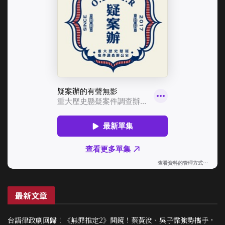
最新文章
台語律政劇回歸！《無罪推定2》開鏡！蔡黃汝、吳子霏強勢攜手，