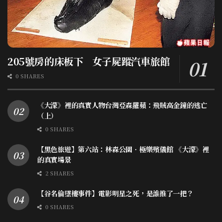
205號房的床板下 女子屍蹤汽車旅館
0 SHARES
《大濛》裡的真實人物台灣亞森羅蘋：飛賊高金鐘的逃亡
（上）
0 SHARES
【黑色旅遊】第六站：林森公園．極樂殯儀館 《大濛》裡
的真實場景
2 SHARES
【谷名倫墜樓事件】電影明星之死，是誰推了一把？
0 SHARES