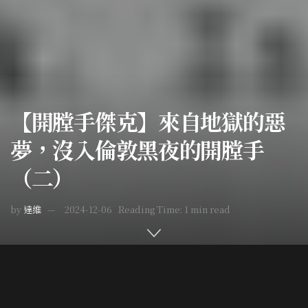
【開膛手傑克】來自地獄的惡
夢，沒入倫敦黑夜的開膛手
（二）
by
達維
2024-12-06
Reading Time: 1 min read
Home
世界疑案