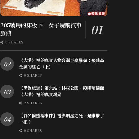
205號房的床板下 女子屍蹤汽車
旅館
0 SHARES
《大濛》裡的真實人物台灣亞森羅蘋：飛賊高
金鐘的逃亡（上）
0 SHARES
【黑色旅遊】第六站：林森公園．極樂殯儀館
《大濛》裡的真實場景
2 SHARES
【谷名倫墜樓事件】電影明星之死，是誰推了
一把？
0 SHARES