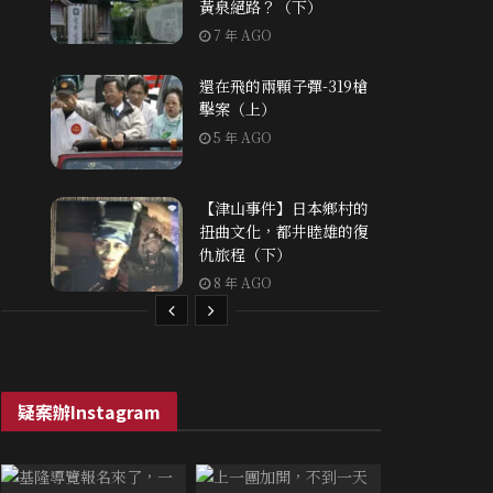
黃泉絕路？（下）
7 年 AGO
還在飛的兩顆子彈-319槍
擊案（上）
5 年 AGO
【津山事件】日本鄉村的
扭曲文化，都井睦雄的復
仇旅程（下）
8 年 AGO
疑案辦Instagram