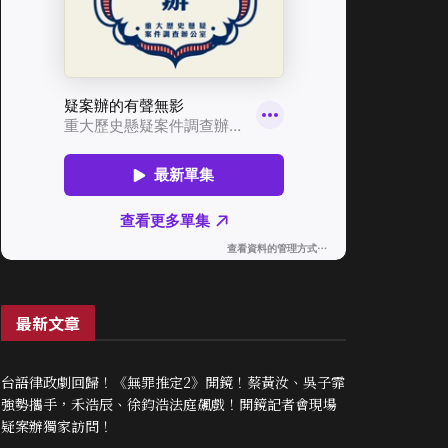
最新文章
台語律政劇回歸！《無罪推定2》開鏡！蔡黃汝、吳子霏
強勢攜手，禾浩辰、徐鈞浩法庭飆戲！開鏡記者會現場
疑案辦獨家訪問！