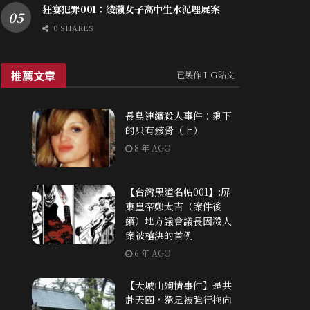
狂宴犯罪001：綾瀨女子高中生水泥埋屍案
0 SHARES
推薦文章
已製作ＩＧ貼文
長島連續殺人事件：剩下
的只有骸骨（上）
8 年 AGO
【台灣黑道名帖001】:屏
東皇帝鄭太吉（案件後
續）地方議會議長因殺人
案被槍決的首例
6 年 AGO
【天城山殉情事件】是共
赴天國，還是被強行拖向