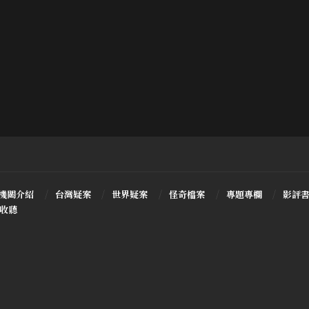
機關介紹
台灣疑案
世界疑案
怪奇檔案
專題專欄
影評
T收聽