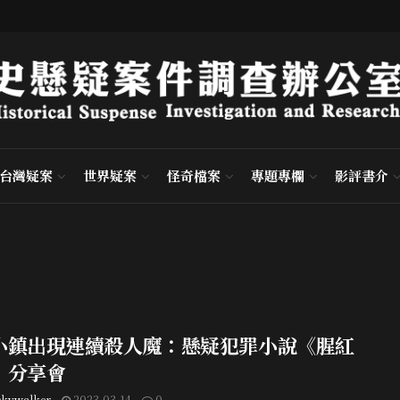
台灣疑案
世界疑案
怪奇檔案
專題專欄
影評書介
小鎮出現連續殺人魔：懸疑犯罪小說《腥紅
》分享會
skywalker
2023-03-14
0