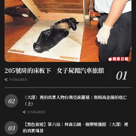
205號房的床板下 女子屍蹤汽車旅館
0 SHARES
《大濛》裡的真實人物台灣亞森羅蘋：飛賊高金鐘的逃亡
（上）
0 SHARES
【黑色旅遊】第六站：林森公園．極樂殯儀館 《大濛》裡
的真實場景