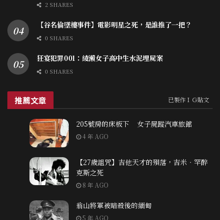
2 SHARES
【谷名倫墜樓事件】電影明星之死，是誰推了一把？
0 SHARES
狂宴犯罪001：綾瀨女子高中生水泥埋屍案
0 SHARES
推薦文章
已製作ＩＧ貼文
205號房的床板下 女子屍蹤汽車旅館
4 年 AGO
【27歲詛咒】吉他天才的殞落，吉米‧罕醉
克斯之死
8 年 AGO
翁山將軍被暗殺後的緬甸
5 年 AGO