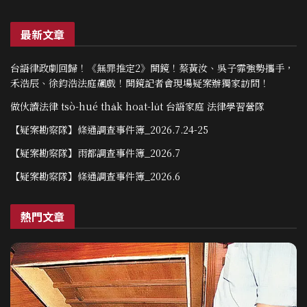
最新文章
台語律政劇回歸！《無罪推定2》開鏡！蔡黃汝、吳子霏強勢攜手，
禾浩辰、徐鈞浩法庭飆戲！開鏡記者會現場疑案辦獨家訪問！
做伙讀法律 tsò-hué tha̍k hoat-lu̍t 台語家庭 法律學習營隊
【疑案勘察隊】條通調查事件簿_2026.7.24-25
【疑案勘察隊】雨都調查事件簿_2026.7
【疑案勘察隊】條通調查事件簿_2026.6
熱門文章