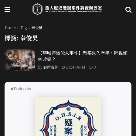
Home
Tag
奉俊昊
標籤:
奉俊昊
【華城連續殺人事件】懸案經久歷年，影視如
何改編？
by
謎爾布勞
2024-06-14
0