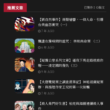
推薦文章
已製作ＩＧ貼文
【劉自然事件】兩聲槍響，一條人命，引爆
台美幽怨衝突（一）
7 年 AGO
飄盪在霧峰間的詛咒： 林和尚命案 （二）
6 年 AGO
【疑霧公堂系列文章】逼我下馬走路就殺你
喔──凌定國的復仇（三）
9 年 AGO
【火窟雙屍案之調查員筆記】神秘組織疑案
辦，與推理作家王兒的第一次接觸
7 年 AGO
【殺人是門好生意】柏克與海爾連續殺人事
件