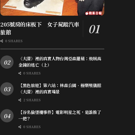
205號房的床板下 女子屍蹤汽車
旅館
0 SHARES
《大濛》裡的真實人物台灣亞森羅蘋：飛賊高
金鐘的逃亡（上）
0 SHARES
【黑色旅遊】第六站：林森公園．極樂殯儀館
《大濛》裡的真實場景
2 SHARES
【谷名倫墜樓事件】電影明星之死，是誰推了
一把？
0 SHARES