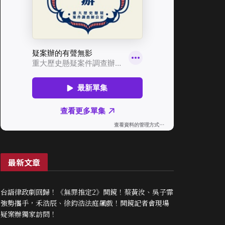
最新文章
台語律政劇回歸！《無罪推定2》開鏡！蔡黃汝、吳子霏
強勢攜手，禾浩辰、徐鈞浩法庭飆戲！開鏡記者會現場
疑案辦獨家訪問！