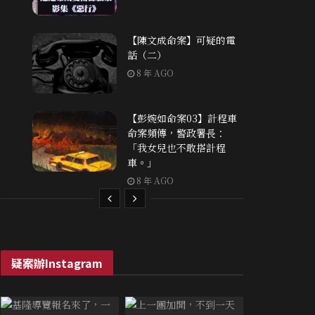
【陳文成命案】可疑的電
話（二）
8 年 AGO
【彭婉如命案03】計程車
命案頻傳，警政署長：
「我女兒也不敢搭計程
車。」
8 年 AGO
疑案辦Instagram