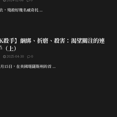
，殘殺好幾名威奇托 ...
TK殺手】綑綁、折磨、殺害：渴望關注的連
手（上）
2025-04-30
0
年1月15日，在美國堪薩斯州的首 ...