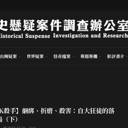
台灣疑案
世界疑案
怪奇檔案
專題專欄
影評書介
TK殺手】綑綁、折磨、殺害：自大狂徒的落
局（下）
2024-12-06
0