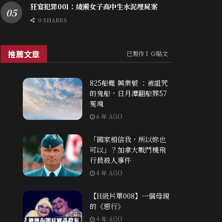
狂宴犯罪001：綾瀨女子高中生水泥埋屍案
0 SHARES
推薦文章
已製作ＩＧ貼文
825船難 興業號 ：被詛咒
的鬼船，日月潭翻船葬57
冤魂
6 年 AGO
「國家相信我，所以妳也
可以」？加拿大戰鬥機飛
行員殺人事件
4 年 AGO
【H級片單008】一個母親
的《惡行》
4 年 AGO