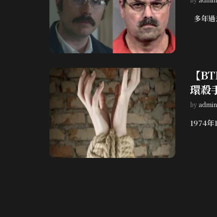
多年過去
【B
環殺
by
admin
1974