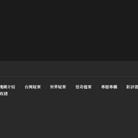
機關介紹
台灣疑案
世界疑案
怪奇檔案
專題專欄
影評
T收聽