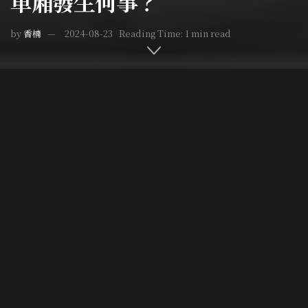
車廂發生何事？
by
香楠
2024-08-23
Reading Time: 1 min read
Home
台灣疑案
Post Views:
2,797
消失的機密地圖
1926年的6月10日，臺灣日日新報出現了一則短短的啟事，
寫著嘉義稅務出張所在2月21日的時候，遺失了用木箱裝
存、謹慎密封的地圖，其數量竟高達2928張。啟事中同時
言明，凡是提供線索的人，以一千圓重金懸賞，希望重賞之