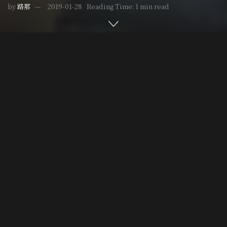
by
路那
2019-01-28
Reading Time: 1 min read
Home
作家專欄
Post Views:
4,286
「嗨，你今天過得好嗎？」──這個句子聽起來熟悉嗎？
這可不是知名youtuber理科太太的招呼語，而是在
《老人
與槍》
這部犯罪喜劇電影中，飾演主角「紳士搶匪」佛瑞斯
˙塔克（Forrest Tucker）的勞勃瑞福，在搶銀行前和即