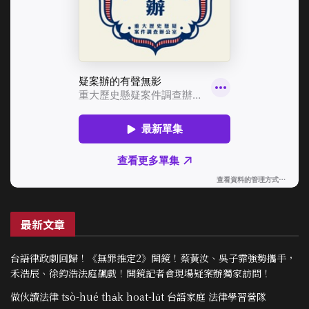
最新文章
台語律政劇回歸！《無罪推定2》開鏡！蔡黃汝、吳子霏強勢攜手，
禾浩辰、徐鈞浩法庭飆戲！開鏡記者會現場疑案辦獨家訪問！
做伙讀法律 tsò-hué tha̍k hoat-lu̍t 台語家庭 法律學習營隊