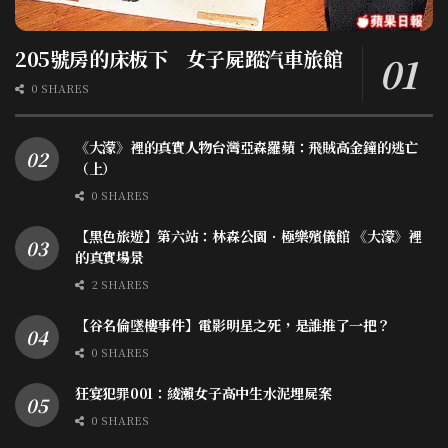
205號房的床板下 女子屍蹤汽車旅館
0 SHARES
《大濛》裡的真實人物台灣亞森羅蘋：飛賊高金鐘的逃亡
（上）
0 SHARES
【黑色旅遊】第六站：林森公園．極樂殯儀館 《大濛》裡
的真實場景
2 SHARES
【谷名倫墜樓事件】電影明星之死，是誰推了一把？
0 SHARES
狂宴犯罪001：綾瀨女子高中生水泥埋屍案
0 SHARES