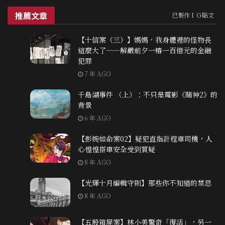
推薦文章
已製作ＩＧ貼文
【十信案（三）】媽媽，我身體裡的怪物長
這麼大了——解嚴前夕一樁一百億元的金融
犯罪
7 年 AGO
千島湖事件 （上）：不只是電影《賭神2》的
背景
6 年 AGO
【彭婉如命案02】疑犯直指計程車司機，人
心惶惶搭車安全受到質疑
8 年 AGO
【光輝十月編輯守則】那些你不知道的禁忌
8 年 AGO
【五股箱屍案】林小美驚奇「復活」，另一