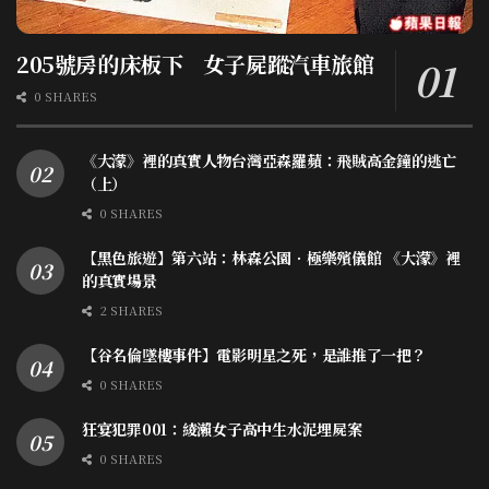
205號房的床板下 女子屍蹤汽車旅館
0 SHARES
《大濛》裡的真實人物台灣亞森羅蘋：飛賊高金鐘的逃亡
（上）
0 SHARES
【黑色旅遊】第六站：林森公園．極樂殯儀館 《大濛》裡
的真實場景
2 SHARES
【谷名倫墜樓事件】電影明星之死，是誰推了一把？
0 SHARES
狂宴犯罪001：綾瀨女子高中生水泥埋屍案
0 SHARES