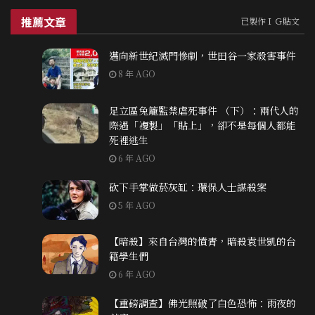
推薦文章
已製作ＩＧ貼文
邁向新世紀滅門慘劇，世田谷一家殺害事件
8 年 AGO
足立區兔籠監禁虐死事件 （下）：兩代人的
際遇「複製」「貼上」，卻不是每個人都能
死裡逃生
6 年 AGO
砍下手掌做菸灰缸：環保人士謀殺案
5 年 AGO
【暗殺】來自台灣的憤青，暗殺袁世凱的台
籍學生們
6 年 AGO
【重磅調查】佛光照破了白色恐怖：雨夜的