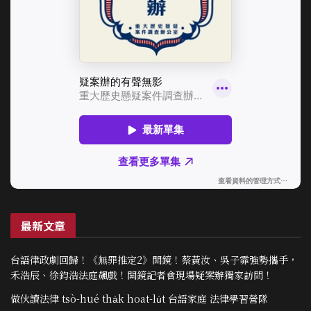
最新文章
台語律政劇回歸！《無罪推定2》開鏡！蔡黃汝、吳子霏強勢攜手，
禾浩辰、徐鈞浩法庭飆戲！開鏡記者會現場疑案辦獨家訪問！
做伙讀法律 tsò-hué tha̍k hoat-lu̍t 台語家庭 法律學習營隊