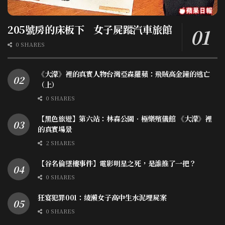
205號房的床板下 女子屍蹤汽車旅館
0 SHARES
《大濛》裡的真實人物台灣亞森羅蘋：飛賊高金鐘的逃亡
（上）
0 SHARES
【黑色旅遊】第六站：林森公園．極樂殯儀館 《大濛》裡
的真實場景
2 SHARES
【谷名倫墜樓事件】電影明星之死，是誰推了一把？
0 SHARES
狂宴犯罪001：綾瀨女子高中生水泥埋屍案
0 SHARES