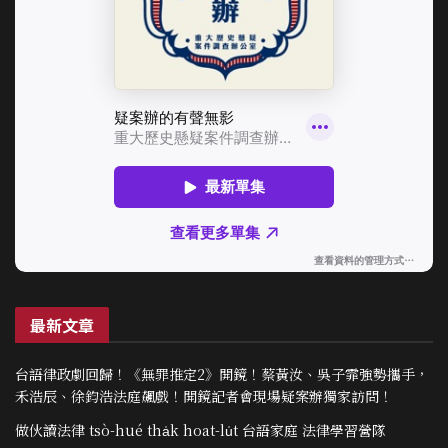
最新文章
台語律政劇回歸！《無罪推定2》開鏡！蔡黃汝、吳子霏強勢攜手，
禾浩辰、徐鈞浩法庭飆戲！開鏡記者會現場疑案辦獨家訪問！
做伙讀法律 tsò-hué tha̍k hoat-lu̍t 台語家庭 法律學習營隊