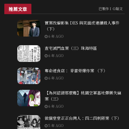
推薦文章
已製作ＩＧ貼文
實案改編影集 DES 與笑面虎連續殺人事件
（下）
6 年 AGO
查宅滅門血案（三）珠海特區
6 年 AGO
奪命速食店： 麥當勞爆炸案 （下）
6 年 AGO
【為何認錯那麼難】桃園空軍基地彈藥失竊
案（三）
6 年 AGO
做個堂堂正正台灣人：四二四刺蔣案（下）
5 年 AGO