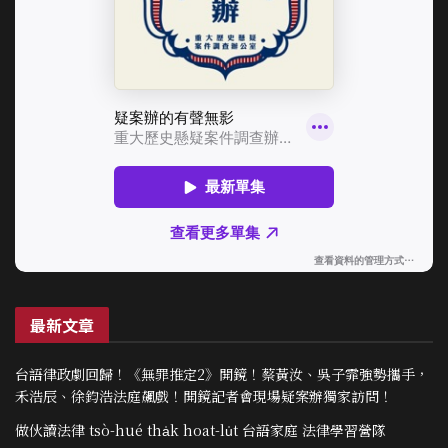
最新文章
台語律政劇回歸！《無罪推定2》開鏡！蔡黃汝、吳子霏強勢攜手，
禾浩辰、徐鈞浩法庭飆戲！開鏡記者會現場疑案辦獨家訪問！
做伙讀法律 tsò-hué tha̍k hoat-lu̍t 台語家庭 法律學習營隊