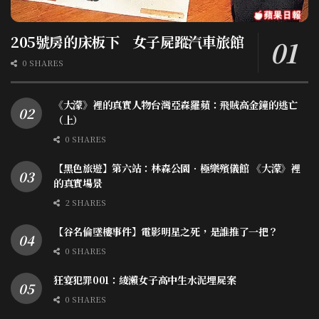
205號房的床板下 女子屍蹤汽車旅館
0 SHARES
《大濛》裡的真實人物台灣亞森羅蘋：飛賊高金鐘的逃亡
（上）
0 SHARES
【黑色旅遊】第六站：林森公園．極樂殯儀館 《大濛》裡
的真實場景
2 SHARES
【谷名倫墜樓事件】電影明星之死，是誰推了一把？
0 SHARES
狂宴犯罪001：綾瀨女子高中生水泥埋屍案
0 SHARES