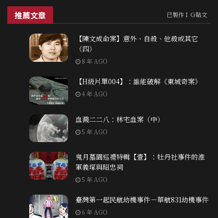
推薦文章
已製作ＩＧ貼文
【陳文成命案】意外、自殺、他殺或其它
（四）
8 年 AGO
【H級片單004】：誰能破解《東城奇案》
4 年 AGO
血濺二二八：林宅血案（中）
5 年 AGO
鬼月墓園巡禮特輯【壹】：牡丹社事件的淮
軍義塚與昭忠祠
5 年 AGO
臺灣第一起民航劫機事件－華航831劫機事件
6 年 AGO