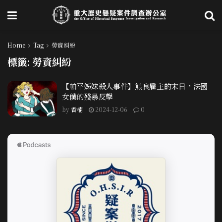
Home
Tag
勞資糾紛
標籤:
勞資糾紛
【帕平姊妹殺人事件】無良雇主的末日，法國
女僕的殘暴反擊
by
香楠
2024-12-06
0