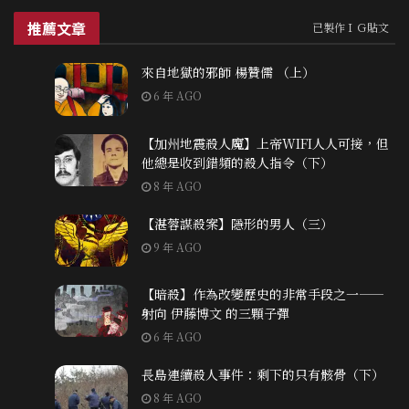
推薦文章
已製作ＩＧ貼文
來自地獄的邪師 楊贊儒 （上）
6 年 AGO
【加州地震殺人魔】上帝WIFI人人可接，但
他總是收到錯頻的殺人指令（下）
8 年 AGO
【湛蓉謀殺案】隱形的男人（三）
9 年 AGO
【暗殺】作為改變歷史的非常手段之一——
射向 伊藤博文 的三顆子彈
6 年 AGO
長島連續殺人事件：剩下的只有骸骨（下）
8 年 AGO