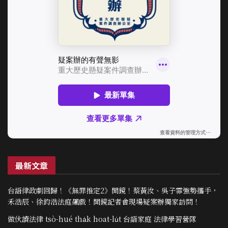
最新文章
台語律政劇回歸！《無罪推定2》開鏡！蔡黃汝、吳子霏強勢攜手，
禾浩辰、徐鈞浩法庭飆戲！開鏡記者會現場疑案辦獨家訪問！
做伙讀法律 tsò-hué tha̍k hoat-lu̍t 台語家庭 法律學習營隊