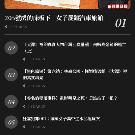
205號房的床板下 女子屍蹤汽車旅館
0 SHARES
《大濛》裡的真實人物台灣亞森羅蘋：飛賊高金鐘的逃亡
（上）
0 SHARES
【黑色旅遊】第六站：林森公園．極樂殯儀館 《大濛》裡
的真實場景
2 SHARES
【谷名倫墜樓事件】電影明星之死，是誰推了一把？
0 SHARES
狂宴犯罪001：綾瀨女子高中生水泥埋屍案
0 SHARES