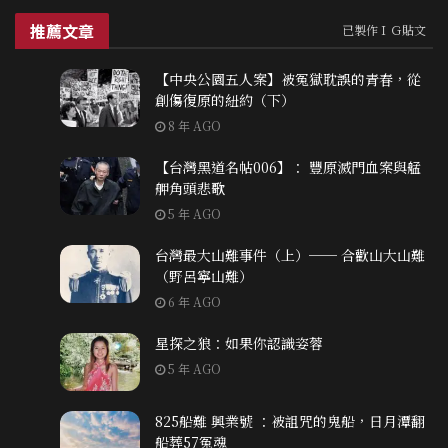
推薦文章
已製作ＩＧ貼文
【中央公園五人案】被冤獄耽誤的青春，從
創傷復原的紐約（下）
8 年 AGO
【台灣黑道名帖006】： 豐原滅門血案與艋
舺角頭悲歌
5 年 AGO
台灣最大山難事件（上）── 合歡山大山難
（野呂寧山難）
6 年 AGO
星探之狼：如果你認識姿蓉
5 年 AGO
825船難 興業號 ：被詛咒的鬼船，日月潭翻
船葬57冤魂