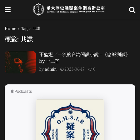
Home
Tag
共諜
標籤:
共諜
不藍燈／一流的台海間諜小說 –《忠誠測試》
by 十二芒
by
admin
2023-06-17
0