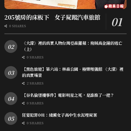
205號房的床板下 女子屍蹤汽車旅館
0 SHARES
《大濛》裡的真實人物台灣亞森羅蘋：飛賊高金鐘的逃亡
（上）
0 SHARES
【黑色旅遊】第六站：林森公園．極樂殯儀館 《大濛》裡
的真實場景
2 SHARES
【谷名倫墜樓事件】電影明星之死，是誰推了一把？
0 SHARES
狂宴犯罪001：綾瀨女子高中生水泥埋屍案
0 SHARES