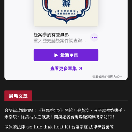
最新文章
台語律政劇回歸！《無罪推定2》開鏡！蔡黃汝、吳子霏強勢攜手，
禾浩辰、徐鈞浩法庭飆戲！開鏡記者會現場疑案辦獨家訪問！
做伙讀法律 tsò-hué tha̍k hoat-lu̍t 台語家庭 法律學習營隊