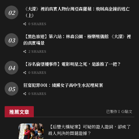
《大濛》裡的真實人物台灣亞森羅蘋：飛賊高金鐘的逃亡
（上）
0 SHARES
【黑色旅遊】第六站：林森公園．極樂殯儀館 《大濛》裡
的真實場景
2 SHARES
【谷名倫墜樓事件】電影明星之死，是誰推了一把？
0 SHARES
狂宴犯罪001：綾瀨女子高中生水泥埋屍案
0 SHARES
推薦文章
已製作ＩＧ貼文
【后豐大橋疑案】可疑的證人證詞，卻成了
殺人判決的關鍵證據？