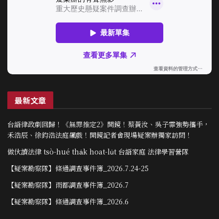
最新文章
台語律政劇回歸！《無罪推定2》開鏡！蔡黃汝、吳子霏強勢攜手，
禾浩辰、徐鈞浩法庭飆戲！開鏡記者會現場疑案辦獨家訪問！
做伙讀法律 tsò-hué tha̍k hoat-lu̍t 台語家庭 法律學習營隊
【疑案勘察隊】條通調查事件簿_2026.7.24-25
【疑案勘察隊】雨都調查事件簿_2026.7
【疑案勘察隊】條通調查事件簿_2026.6