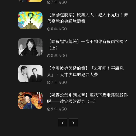
7 年 AGO
【蕭蔭逃脫案】啟稟大人，犯人不見啦！清
代臺灣的金蟬脫殼案
8 年 AGO
【暗殺福特總統】一次不夠你有殺兩次嗎？
（上）
8 年 AGO
【李奧波德與勒伯案】「去死吧！平庸凡
人」，天才少年的犯罪大夢
7 年 AGO
【疑霧公堂系列文章】逼我下馬走路就殺你
喔──凌定國的復仇（三）
9 年 AGO