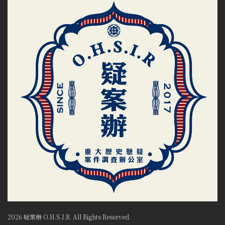
2026 疑案辦 O.H.S.I.R. All Rights Reserved.