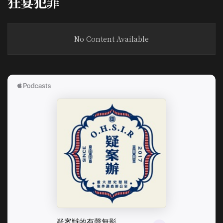
狂宴犯罪
No Content Available