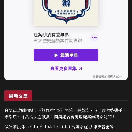
最新文章
台語律政劇回歸！《無罪推定2》開鏡！蔡黃汝、吳子霏強勢攜手，
禾浩辰、徐鈞浩法庭飆戲！開鏡記者會現場疑案辦獨家訪問！
做伙讀法律 tsò-hué tha̍k hoat-lu̍t 台語家庭 法律學習營隊