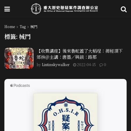
Home
Tag
械鬥
標籤:
械鬥
【收費講座】後來魯蛇蓋了大稻埕：揭秘頂下
郊拚＠主講：唐墨／與談：路那
by
Lintinskywalker
2022-04-15
0