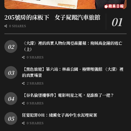
205號房的床板下 女子屍蹤汽車旅館
0 SHARES
《大濛》裡的真實人物台灣亞森羅蘋：飛賊高金鐘的逃亡
（上）
0 SHARES
【黑色旅遊】第六站：林森公園．極樂殯儀館 《大濛》裡
的真實場景
2 SHARES
【谷名倫墜樓事件】電影明星之死，是誰推了一把？
0 SHARES
狂宴犯罪001：綾瀨女子高中生水泥埋屍案
0 SHARES