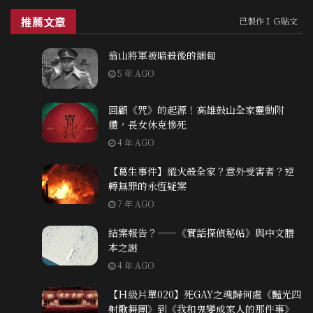
推薦文章
已製作ＩＧ貼文
翁山將軍被暗殺後的緬甸
5 年 AGO
回顧《咒》的起源！高雄鼓山全家靈動附
體，長女休克慘死
4 年 AGO
【葛生事件】縱火殺全家？意外受害者？逆
轉無罪的永恆疑案
7 年 AGO
結案報告？——《實話探偵秘帖》與中文謄
本之謎
4 年 AGO
【Ｈ級片單020】死GAY之魂歸何處《豔光四
射歌舞團》到《我和鬼變成家人的那件事》