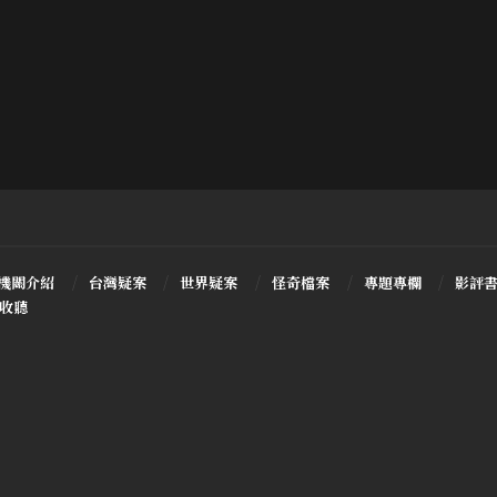
機關介紹
台灣疑案
世界疑案
怪奇檔案
專題專欄
影評
T收聽