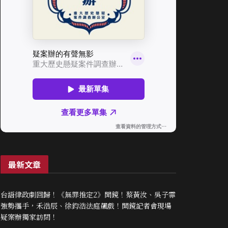
最新文章
台語律政劇回歸！《無罪推定2》開鏡！蔡黃汝、吳子霏
強勢攜手，禾浩辰、徐鈞浩法庭飆戲！開鏡記者會現場
疑案辦獨家訪問！