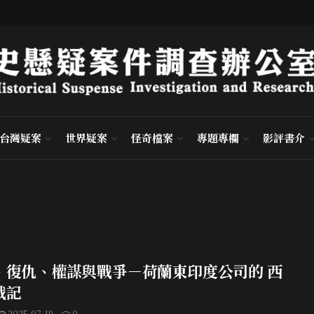
台灣疑案
世界疑案
怪奇檔案
專題專欄
影評書介
、復仇、權謀與戰爭－荷蘭東印度公司的 西
戰記
2025-07-19
0