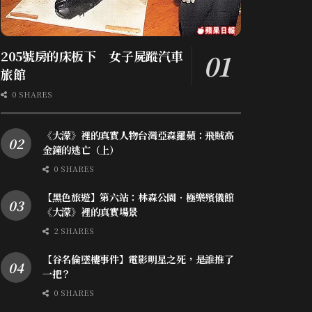
205號房的床板下 女子屍蹤汽車
旅館
0 SHARES
《大濛》裡的真實人物台灣亞森羅蘋：飛賊高
金鐘的逃亡（上）
0 SHARES
【黑色旅遊】第六站：林森公園．極樂殯儀館
《大濛》裡的真實場景
2 SHARES
【谷名倫墜樓事件】電影明星之死，是誰推了
一把？
0 SHARES