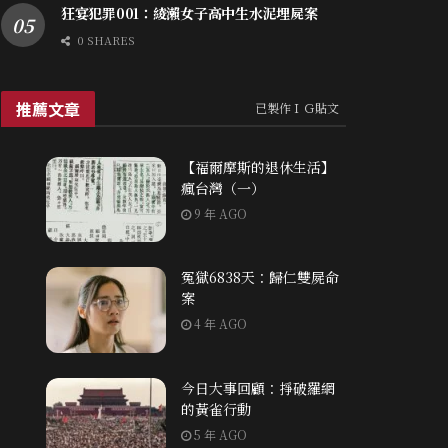
狂宴犯罪001：綾瀨女子高中生水泥埋屍案
0 SHARES
推薦文章
已製作ＩＧ貼文
【福爾摩斯的退休生活】
瘋台灣（一）
9 年 AGO
冤獄6838天：歸仁雙屍命
案
4 年 AGO
今日大事回顧：掙破羅網
的黃雀行動
5 年 AGO