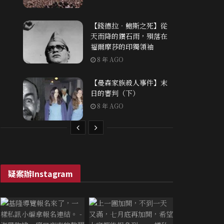
【錢德拉‧鮑斯之死】從
天而降的鑽石雨，殞落在
福爾摩莎的印獨領袖
8 年 AGO
【曼森家族殺人事件】末
日的審判（下）
8 年 AGO
疑案辦Instagram