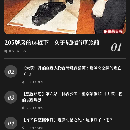
205號房的床板下 女子屍蹤汽車旅館
0 SHARES
《大濛》裡的真實人物台灣亞森羅蘋：飛賊高金鐘的逃亡
（上）
0 SHARES
【黑色旅遊】第六站：林森公園．極樂殯儀館 《大濛》裡
的真實場景
2 SHARES
【谷名倫墜樓事件】電影明星之死，是誰推了一把？
0 SHARES