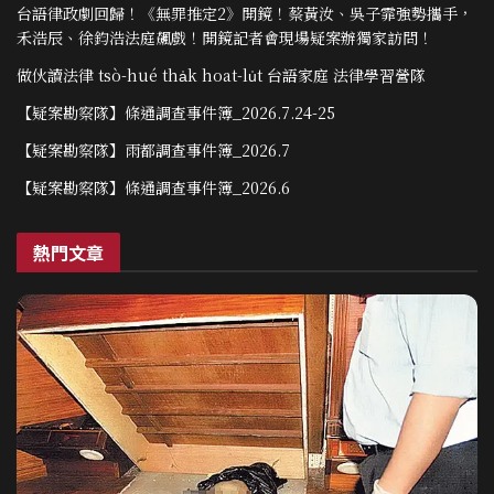
台語律政劇回歸！《無罪推定2》開鏡！蔡黃汝、吳子霏強勢攜手，
禾浩辰、徐鈞浩法庭飆戲！開鏡記者會現場疑案辦獨家訪問！
做伙讀法律 tsò-hué tha̍k hoat-lu̍t 台語家庭 法律學習營隊
【疑案勘察隊】條通調查事件簿_2026.7.24-25
【疑案勘察隊】雨都調查事件簿_2026.7
【疑案勘察隊】條通調查事件簿_2026.6
熱門文章