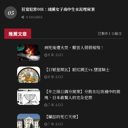
狂宴犯罪001：綾瀨女子高中生水泥埋屍案
0 SHARES
推薦文章
已製作ＩＧ貼文
病死後遭火焚，艱苦人弱弱相殘！
8 年 AGO
【13號星期五】眼紅國王vs.墮落騎士
8 年 AGO
【井之頭公園分屍案】分散在垃圾桶中的屍
塊，日本最驚人的完全犯罪
7 年 AGO
【蘭茲的死亡天使】
7 年 AGO