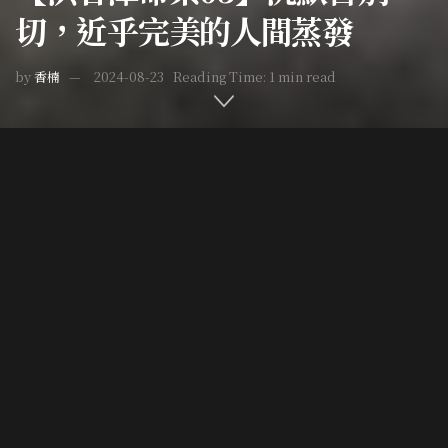
切，近乎完美的人間蒸發
by
香楠
2024-08-23
Reading Time: 1 min read
Home
台灣疑案
Post Views:
13,297
九月的彰化還壟罩在夏季的燠熱中，洪若潭在二林的街道上
騎著哈雷機車，本應快意於車行所帶起的疾風，但此時他只
專注於身懷的鉅款，準備償還過往的債務。身為生意人，難