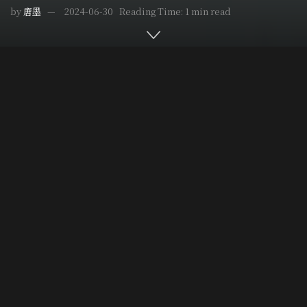
by
唐墨
2024-06-30
Reading Time: 1 min read
Home
作家專欄
Ｈ級片單
Post Views:
4,269