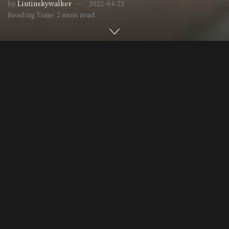
by
Lintinskywalker
2022-04-23
Reading Time: 2 mins read
Home
最新活動
Post Views:
1,652
法醫，是一門為了活著的人致力研究的學問。
在《Unnatural 法醫女王》中曾經說法醫是7K工作，
(日文髒、累、危險、低薪、無法休假、規定嚴格、無法結
婚開頭皆是K)
但唯有仔細精準的鑑定、才能揭發最深層的犯罪秘密。
《雪下的真相》一書中，將帶著讀者一層層抽絲剝繭，