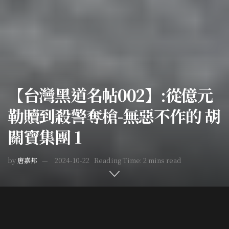
【台灣黑道名帖002】:從億元
勒贖到殺警奪槍-無惡不作的 胡
關寶集團 1
by
唐嘉邦
2024-10-22
Reading Time: 2 mins read
Home
作家專欄