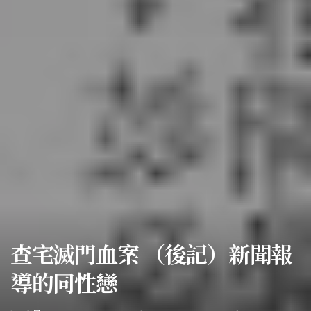
查宅滅門血案 （後記）新聞報
導的同性戀