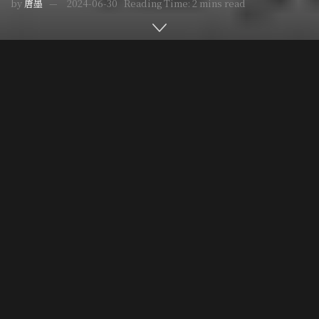
by
唐墨
2024-06-30
Reading Time: 2 mins read
Home
台灣疑案
Post Views:
8,122
新聞從來不會寫出「異性戀兇手無情滅門」之類的標題，好
像異性戀殺人不是什麼新鮮事，很不值得寫。一旦案件嫌疑
人可能是同性戀或雙性戀等任何少數性傾向的時候，媒體記
者就會爭相報導、大書特書，然而意在言外的歧視，暗示少
數性傾向就有可能發展成暴力、變態，不符合社會倫常規矩
的異類等等，幾十年過去了，新聞媒體的素養依然如是低
下。