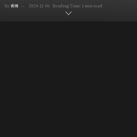
by
香楠
2024-12-06
Reading Time: 1 min read
Home
怪奇檔案
偵探博物學
Post Views:
2,343
※本文為費迪南‧馮‧席拉赫先生於台北國際書展專題演講
之逐字稿
各位女士、先生們大家好，最近幾天，我一直想起奧地利作
家史蒂芬．褚威格在他的書《昨日的世界中》描寫的一個情